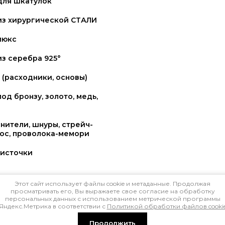
для шкатулок
из хирургической СТАЛИ
люкс
з серебра 925°
(расходники, основы)
од бронзу, золото, медь,
нители, шнуры, стрейч-
рос, проволока-мемори
источки
Этот сайт использует файлы cookie и метаданные. Продолжая
ация (синтетические)
просматривать его, Вы выражаете свое согласие на обработку
персональных данных с использованием метрической программы
Яндекс.Метрика в соответствии с
Политикой обработки файлов cooki
Продолжить