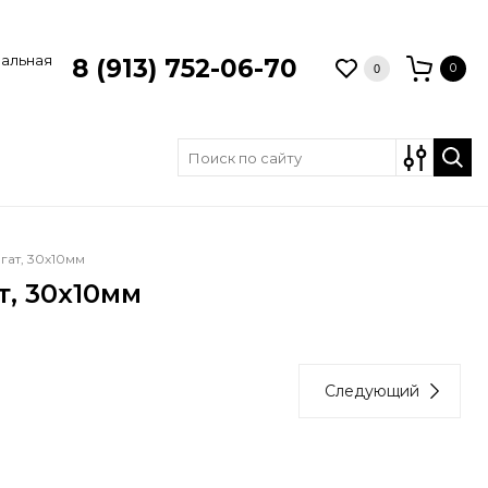
зальная
8 (913) 752-06-70
0
0
гат, 30х10мм
т, 30х10мм
Следующий