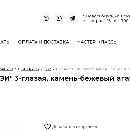
г. Новосибирск, ул. Вок
магистраль, 16 - оф. 708
АКТЫ
ОПЛАТА И ДОСТАВКА
МАСТЕР-КЛАССЫ
овинки
/
ДЗИ и РУНЫ
/
ДЗИ
/
Бусина "ДЗИ" 3 глаза, камень-бежевый а
ЗИ" 3-глазая, камень-бежевый ага
Добавить в избранное