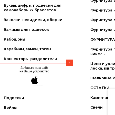
Фурнитура 
Буквы, цифры, подвески для
самонаборных браслетов
Фурнитура 
Заколки, невидимки, ободки
Фурнитура 
Зажимы для подвесок
Фурнитура и
Кабошоны
ФУРНИТУРА 
Карабины, замки, тоглы
Фурнитура п
никель
Коннекторы, разделители
X
Цепи и удли
Добавьте наш сайт
леска, юв.т
Ленты. Кружево
на Ваше устройство
Шелковые к
Основы для брелков
ОСТАТКИ
Перья
Камни-имит
Подвески
Свечи
Бейлы