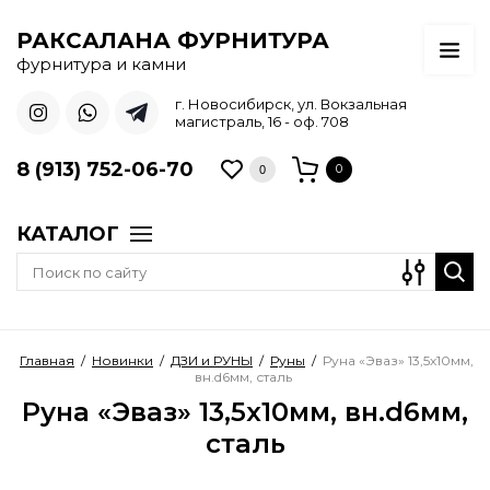
РАКСАЛАНА ФУРНИТУРА
фурнитура и камни
г. Новосибирск, ул. Вокзальная
магистраль, 16 - оф. 708
8 (913) 752-06-70
0
0
КАТАЛОГ
Главная
/
Новинки
/
ДЗИ и РУНЫ
/
Руны
/
Руна «Эваз» 13,5х10мм,
вн.d6мм, сталь
Руна «Эваз» 13,5х10мм, вн.d6мм,
сталь