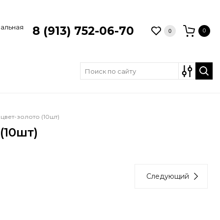
зальная
8 (913) 752-06-70
0
0
цвет-золото (10шт)
(10шт)
Следующий