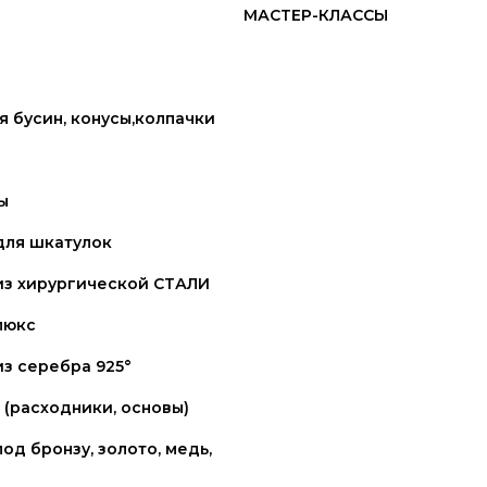
МАСТЕР-КЛАССЫ
 бусин, конусы,колпачки
ы
для шкатулок
из хирургической СТАЛИ
люкс
з серебра 925°
(расходники, основы)
од бронзу, золото, медь,