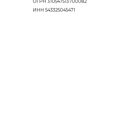
ОГРН 310547513700082
ИНН 543325045471