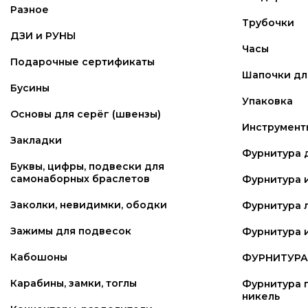
Разное
Трубочки
ДЗИ и РУНЫ
Часы
Подарочные сертификаты
Шапочки для
Бусины
Упаковка
Основы для серёг (швензы)
Инструмент
Закладки
Фурнитура 
Буквы, цифры, подвески для
самонаборных браслетов
Фурнитура 
Заколки, невидимки, ободки
Фурнитура 
Зажимы для подвесок
Фурнитура и
Кабошоны
ФУРНИТУРА 
Карабины, замки, тоглы
Фурнитура п
никель