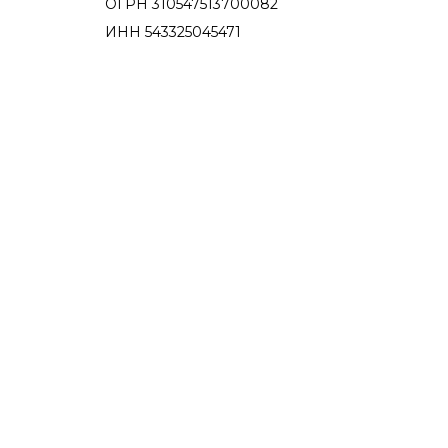
ОГРН 310547513700082
ИНН 543325045471