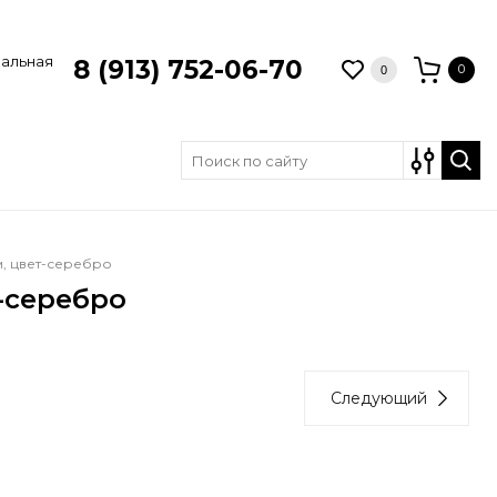
зальная
8 (913) 752-06-70
0
0
мм, цвет-серебро
т-серебро
Следующий