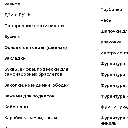
Разное
Трубочки
ДЗИ и РУНЫ
Часы
Подарочные сертификаты
Шапочки для
Бусины
Упаковка
Основы для серёг (швензы)
Инструмент
Закладки
Фурнитура 
Буквы, цифры, подвески для
самонаборных браслетов
Фурнитура 
Заколки, невидимки, ободки
Фурнитура 
Зажимы для подвесок
Фурнитура и
Кабошоны
ФУРНИТУРА 
Карабины, замки, тоглы
Фурнитура п
никель