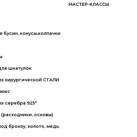
МАСТЕР-КЛАССЫ
 бусин, конусы,колпачки
ы
для шкатулок
из хирургической СТАЛИ
люкс
з серебра 925°
(расходники, основы)
од бронзу, золото, медь,