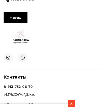
Назад
Контакты
8-913-752-06-70
9137520670@bk.ru
X
ИП Фартовая С.В.