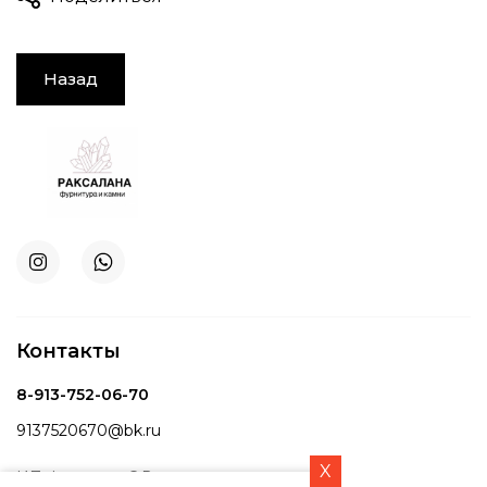
Назад
Контакты
8-913-752-06-70
9137520670@bk.ru
X
ИП Фартовая С.В.