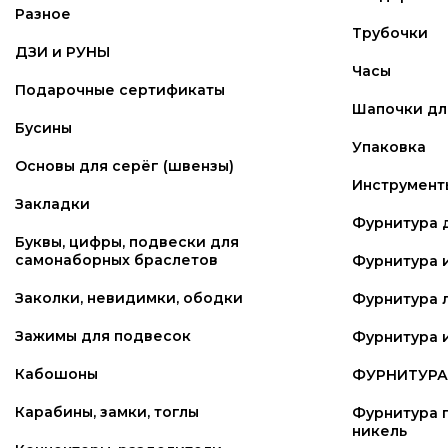
Разное
Трубочки
ДЗИ и РУНЫ
Часы
Подарочные сертификаты
Шапочки для
Бусины
Упаковка
Основы для серёг (швензы)
Инструмент
Закладки
Фурнитура 
Буквы, цифры, подвески для
самонаборных браслетов
Фурнитура 
Заколки, невидимки, ободки
Фурнитура 
Зажимы для подвесок
Фурнитура и
Кабошоны
ФУРНИТУРА 
Карабины, замки, тоглы
Фурнитура п
никель