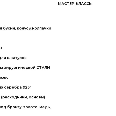
МАСТЕР-КЛАССЫ
 бусин, конусы,колпачки
ы
для шкатулок
из хирургической СТАЛИ
люкс
з серебра 925°
(расходники, основы)
од бронзу, золото, медь,