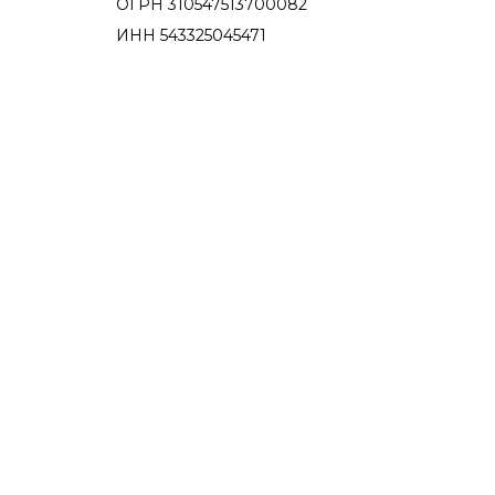
ОГРН 310547513700082
ИНН 543325045471