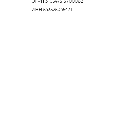
ОГРН 310547513700082
ИНН 543325045471