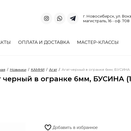
г. Новосибирск, ул. Вок
магистраль, 16 - оф. 708
АКТЫ
ОПЛАТА И ДОСТАВКА
МАСТЕР-КЛАССЫ
ная
/
Новинки
/
КАМНИ
/
Агат
/
Агат черный в огранке 6мм, БУСИНА (1
 черный в огранке 6мм, БУСИНА (1
Добавить в избранное