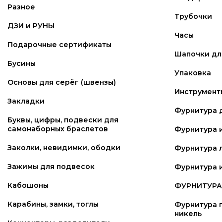
Разное
Трубочки
ДЗИ и РУНЫ
Часы
Подарочные сертификаты
Шапочки для
Бусины
Упаковка
Основы для серёг (швензы)
Инструмент
Закладки
Фурнитура 
Буквы, цифры, подвески для
самонаборных браслетов
Фурнитура 
Заколки, невидимки, ободки
Фурнитура 
Зажимы для подвесок
Фурнитура и
Кабошоны
ФУРНИТУРА 
Карабины, замки, тоглы
Фурнитура п
никель