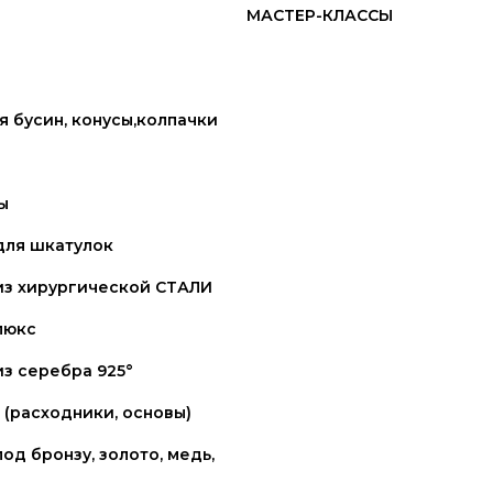
МАСТЕР-КЛАССЫ
 бусин, конусы,колпачки
ы
для шкатулок
из хирургической СТАЛИ
люкс
з серебра 925°
(расходники, основы)
од бронзу, золото, медь,