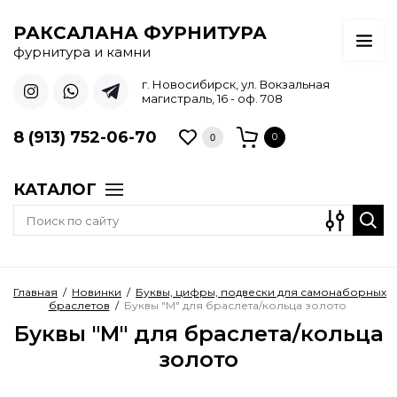
РАКСАЛАНА ФУРНИТУРА
фурнитура и камни
г. Новосибирск, ул. Вокзальная
магистраль, 16 - оф. 708
8 (913) 752-06-70
0
0
КАТАЛОГ
Главная
/
Новинки
/
Буквы, цифры, подвески для самонаборных
браслетов
/
Буквы "M" для браслета/кольца золото
Буквы "M" для браслета/кольца
золото