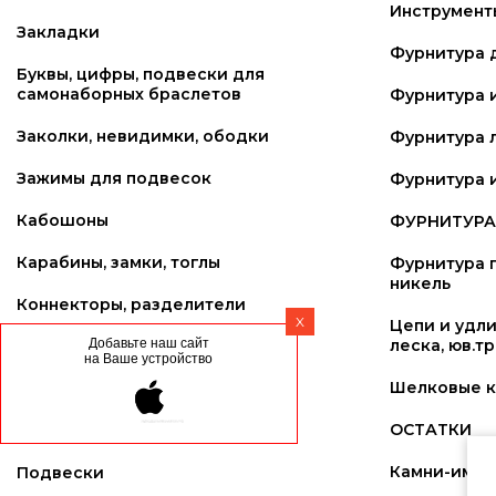
Инструмент
Закладки
Фурнитура 
Буквы, цифры, подвески для
самонаборных браслетов
Фурнитура 
Заколки, невидимки, ободки
Фурнитура 
Зажимы для подвесок
Фурнитура и
Кабошоны
ФУРНИТУРА 
Карабины, замки, тоглы
Фурнитура п
никель
Коннекторы, разделители
X
Цепи и удли
Добавьте наш сайт
леска, юв.т
Ленты. Кружево
на Ваше устройство
Шелковые к
Основы для брелков
ОСТАТКИ
Перья
Камни-имит
Подвески