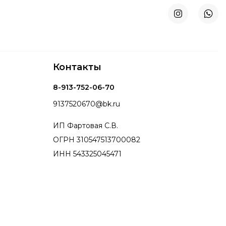
Контакты
8-913-752-06-70
9137520670@bk.ru
ИП Фартовая С.В.
ОГРН 310547513700082
ИНН 543325045471