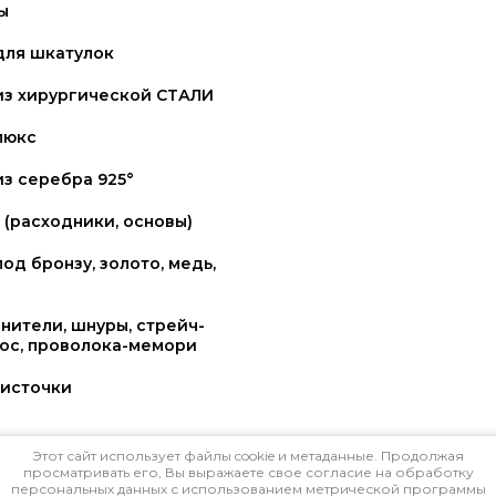
ы
для шкатулок
из хирургической СТАЛИ
люкс
з серебра 925°
(расходники, основы)
од бронзу, золото, медь,
нители, шнуры, стрейч-
рос, проволока-мемори
источки
Этот сайт использует файлы cookie и метаданные. Продолжая
ация (синтетические)
просматривать его, Вы выражаете свое согласие на обработку
персональных данных с использованием метрической программы