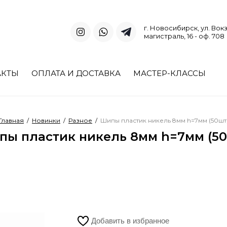
г. Новосибирск, ул. Вок
магистраль, 16 - оф. 708
АКТЫ
ОПЛАТА И ДОСТАВКА
МАСТЕР-КЛАССЫ
Главная
/
Новинки
/
Разное
/
Шипы пластик никель 8мм h=7мм (50шт
пы пластик никель 8мм h=7мм (50
Добавить в избранное